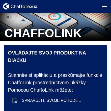
CHAFFOLINK
hero image
OVLÁDAJTE SVOJ PRODUKT NA
DIAĽKU
Stiahnite si aplikáciu a preskúmajte funkcie
ChaffoLink prostredníctvom ukážky.
Pomocou ChaffoLink môžete:
SPRAVUJTE SVOJE POHODLIE
smartphone icon