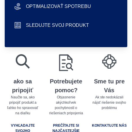
OPTIMALIZOVAŤ SPOTREBU
hand icon
SLEDUJTE SVOJ PRODUKT
sliders icon
play store badge
app store badge
ako sa
Potrebujete
Sme tu pre
pripojiť
pomoc?
Vás
Naučte sa, ako
Objasnenie
Ak ste nedokázali
pripojiť produkt a
akýchkoľvek
nájsť riešenie svojho
ľahko ho spravovať
pochybností o
problému
na diaľku
riešeniach pripojenia
VYHĽADAJTE
PREČÍTAJTE SI
KONTAKTUJTE NÁS
SVOJHO
NAJČASTEJŠIE