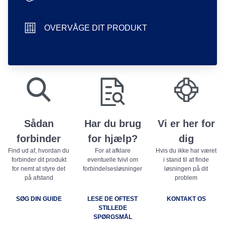
hand icon
OVERVÅGE DIT PRODUKT
sliders icon
play store badge
app store badge
Sådan
Har du brug
Vi er her for
forbinder
for hjælp?
dig
Find ud af, hvordan du
For at afklare
Hvis du ikke har været
forbinder dit produkt
eventuelle tvivl om
i stand til at finde
for nemt at styre det
forbindelsesløsninger
løsningen på dit
på afstand
problem
SØG DIN GUIDE
LESE DE OFTEST
KONTAKT OS
STILLEDE
SPØRGSMÅL