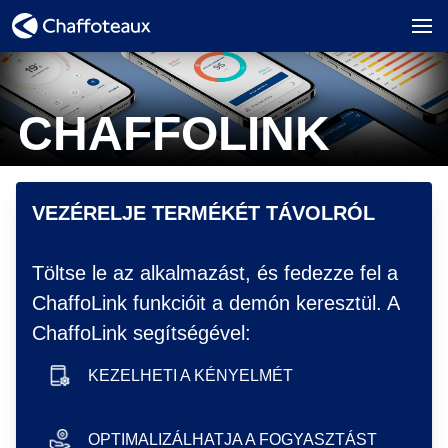
CHAFFOLINK
hero image
VEZÉRELJE TERMÉKÉT TÁVOLRÓL
Töltse le az alkalmazást, és fedezze fel a
ChaffoLink funkcióit a demón keresztül. A
ChaffoLink segítségével:
KEZELHETI A KÉNYELMÉT
smartphone icon
OPTIMALIZÁLHATJA A FOGYASZTÁST