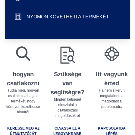
hand icon
NYOMON KÖVETHETI A TERMÉKÉT
sliders icon
play store badge
app store badge
hogyan
Szüksége
Itt vagyunk
csatlakozni
van
érted
Tudja meg, hogyan
Ha nem sikerült
segítségre?
csatlakoztathatja a
megtalálnod a
Minden kétséget
termékét, hogy
megoldást a
eloszlatni a
könnyen kezelhesse
problémádra
csatlakozási
távolról
megoldásokról
KERESSE MEG AZ
OLVASSA EL A
KAPCSOLATBA
ÚTMUTATÓJÁT
LEGGYAKRABB
LÉPÉS