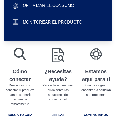
OPTIMIZAR EL CONSUMO
hand icon
MONITOREAR EL PRODUCTO
sliders icon
play store badge
app store badge
Cómo
¿Necesitas
Estamos
conectar
ayuda?
aquí para ti
Descubre cómo
Para aclarar cualquier
Si no has logrado
conectar tu producto
duda sobre las
encontrar la solución
para gestionarlo
soluciones de
a tu problema
fácilmente
conectividad
remotamente
BUSCA TU GUÍA
LEE LAS
CONTÁCTANOS