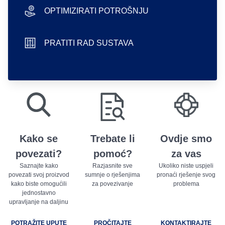
OPTIMIZIRATI POTROŠNJU
hand icon
PRATITI RAD SUSTAVA
sliders icon
play store badge
app store badge
Kako se
Trebate li
Ovdje smo
povezati?
pomoć?
za vas
Saznajte kako
Razjasnite sve
Ukoliko niste uspjeli
povezati svoj proizvod
sumnje o rješenjima
pronaći rješenje svog
kako biste omogućili
za povezivanje
problema
jednostavno
upravljanje na daljinu
POTRAŽITE UPUTE
PROČITAJTE
KONTAKTIRAJTE